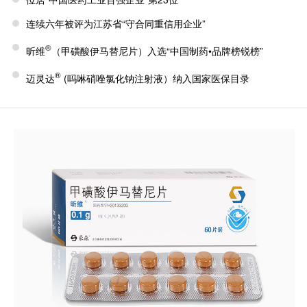
连续六年被评为江苏省“守合同重信用企业”
®
昕维
（甲磺酸伊马替尼片）入选“中国制药•品牌榜锐榜”
®
迈灵达
(吗啉硝唑氯化钠注射液）纳入国家医保目录