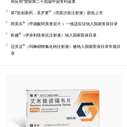
和应用”荣获第二十四届中国专利金奖
®
第7款创新药，圣罗莱
（培莫沙肽注射液）获批上市
®
阿美乐
（甲磺酸阿美替尼片 ）一线适应症纳入国家医保目录
®
昕越
（伊奈利珠单抗注射液）纳入国家医保目录
®
迈灵达
（吗啉硝唑氯化钠注射液）被纳入国家医保目录常规目
录