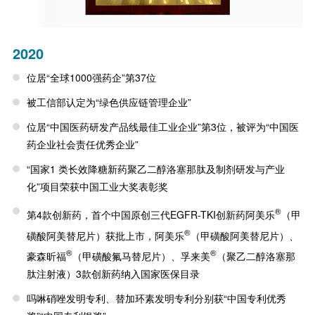
2020
位居“全球1000强药企”第37位
被工信部认定为“绿色供应链管理企业”
位居“中国医药研发产品线最佳工业企业”第3位，被评为“中国医
药企业社会责任优秀企业”
“国家1 类长效降糖新药聚乙二醇洛塞那肽及制剂研发与产业
化”项目荣获中国工业大奖表彰奖
®
第4款创新药，首个中国原创三代EGFR-TKI创新药阿美乐
（甲
®
磺酸阿美替尼片）获批上市，阿美乐
（甲磺酸阿美替尼片）、
®
®
豪森昕福
（甲磺酸氟马替尼片）、孚来美
（聚乙二醇洛塞那
肽注射液）3款创新药纳入国家医保目录
吗啉硝唑发明专利、替加环素发明专利分别获“中国专利优秀