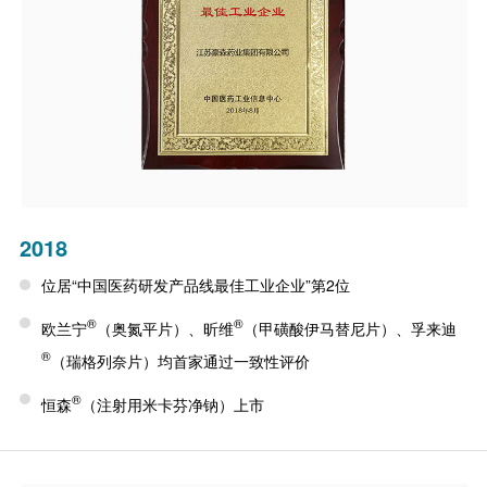
2018
位居“中国医药研发产品线最佳工业企业”第2位
®
®
欧兰宁
（奥氮平片）、昕维
（甲磺酸伊马替尼片）、孚来迪
®
（瑞格列奈片）均首家通过一致性评价
®
恒森
（注射用米卡芬净钠）上市