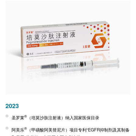
2023
®
圣罗莱
（培莫沙肽注射液）纳入国家医保目录
®
阿美乐
（甲磺酸阿美替尼片）项目专利“EGFR抑制剂及其制备