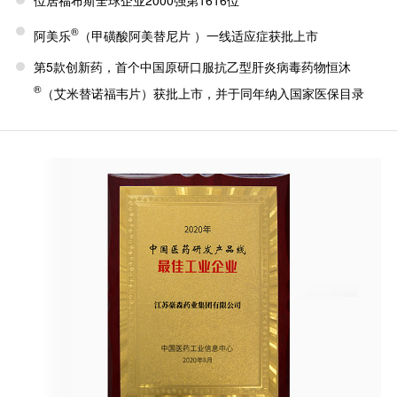
®
阿美乐
（甲磺酸阿美替尼片 ）一线适应症获批上市
第5款创新药，首个中国原研口服抗乙型肝炎病毒药物恒沐
®
（艾米替诺福韦片）获批上市，并于同年纳入国家医保目录