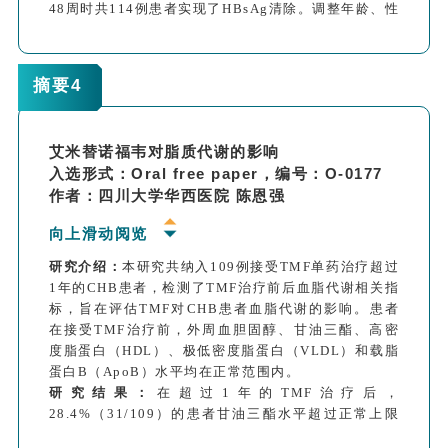
48周时共114例患者实现了HBsAg清除。调整年龄、性
别和基线HBsAg水平后发现， NAs药物类型对24周
（P=0.315）和48周（P=0.439）的HBsAg清除率无显
著影响。
摘要4
研究结论：
对于未接受过治疗的CHB患者，TMF、
TDF和ETV联合Peg-IFN在实现HBsAg清除方面疗效相
当。
艾米替诺福韦对脂质代谢的影响
入选形式：Oral free paper，编号：O-0177
作者：四川大学华西医院 陈恩强
向上滑动阅览
研究介绍：
本研究共纳入109例接受TMF单药治疗超过
1年的CHB患者，检测了TMF治疗前后血脂代谢相关指
标，旨在评估TMF对CHB患者血脂代谢的影响。患者
在接受TMF治疗前，外周血胆固醇、甘油三酯、高密
度脂蛋白（HDL）、极低密度脂蛋白（VLDL）和载脂
蛋白B（ApoB）水平均在正常范围内。
研究结果：
在超过1年的TMF治疗后，
28.4%（31/109）的患者甘油三酯水平超过正常上限
（ULN），但大多数（67.7%）的患者增加不超过ULN