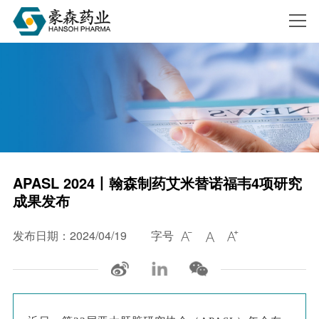
搜索
APASL 2024丨翰森制药艾米替诺福韦4项研究
成果发布
发布日期：2024/04/19
字号


