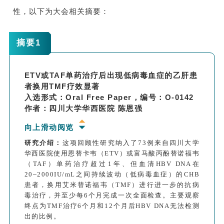
性，
以下为
大会相关摘要：
摘要1
ETV或TAF单药治疗后出现低病毒血症的乙肝患
者换用TMF疗效显著
入选形式：Oral Free Paper，编号：O-0142
作者：四川大学华西医院 陈恩强
向上滑动阅览
研究介绍：
这项回顾性研究纳入了73例来自四川大学
华西医院使用恩替卡韦（ETV）或富马酸丙酚替诺福韦
（TAF）单药治疗超过1年、但血清HBV DNA在
20~2000IU/mL之间持续波动（低病毒血症）的CHB
患者，换用艾米替诺福韦（TMF）进行进一步的抗病
毒治疗，并至少每6个月完成一次全面检查。主要观察
终点为TMF治疗6个月和12个月后HBV DNA无法检测
出的比例。