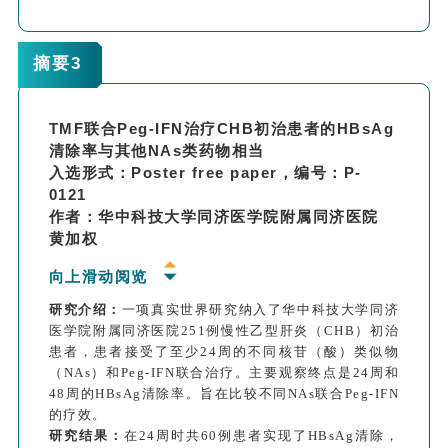
周、24周和48周后HBV DNA水平的下降幅度均无统计
学显著差异。
TMF和TAF治疗48周后，HBV DNA清除率(<10
摘要3
IU/ml)分别为41.5%(22/53)和40.0%(12/30)。
基线期TMF组患者的ALT中位数与TAF组相比无显著差
异(102.0 U/L vs 195.0 U/L，P=0.071)。但12、24和
TMF联合Peg-IFN治疗CHB初治患者的HBsAg
48周TMF组的ALT复常率均略高于TAF组。
清除率与其他NAs类药物相当
与基线相比，两组在24周和48周时血清Cr、eGFR和脂
入选形式：Poster free paper，编号：P-
质水平无显著统计学差异(P <0.05)。
0121
研究结论：
证实TMF和TAF在初治的高病毒载量CHB
作者：华中科技大学同济医学院附属同济医院
患者中都能达到良好的抗病毒效果和安全性。
黄加权
向上滑动阅览
研究介绍：
一项真实世界研究纳入了华中科技大学同济
医学院附属同济医院251例慢性乙型肝炎（CHB）初治
患者，患者接受了至少24周的不同核苷（酸）类似物
（NAs）和Peg-IFN联合治疗。主要观察终点是24周和
48周的HBsAg清除率。旨在比较不同NAs联合Peg-IFN
的疗效。
研究结果：
在24周时共60例患者实现了HBsAg清除，