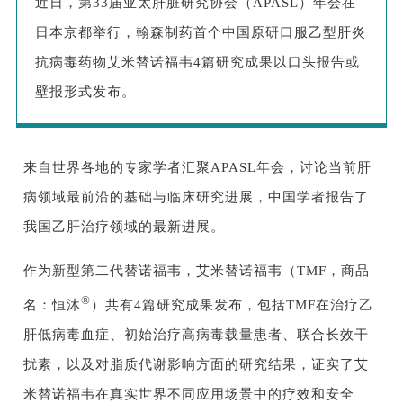
近日，第33届亚太肝脏研究协会（APASL）年会在
日本京都举行，翰森制药首个中国原研口服乙型肝炎
抗病毒药物艾米替诺福韦4篇研究成果以口头报告或
壁报形式发布。
来自世界各地的专家学者汇聚APASL年会，讨论当前肝
病领域最前沿的基础与临床研究进展，中国学者报告了
我国乙肝治疗领域的最新进展。
作为新型第二代替诺福
韦，艾米替诺福韦（TMF，商品
®
名：恒沐
）共有
4篇研究成
果
发布
，包括TMF在治疗乙
肝低病毒血症、初始治疗高病毒载量患者、联合长效干
扰素，以及对脂质代谢影响方面的研究结果，证实了艾
米替诺福韦在真实世界不同应用场景中的疗效和安全