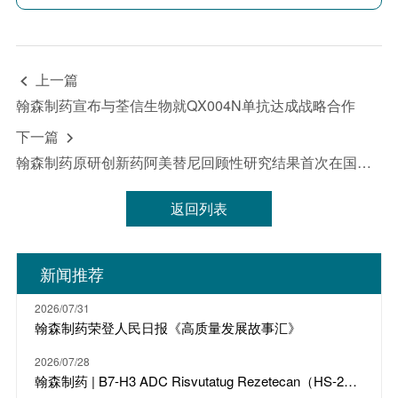
的30%；
15.6%（17/109）的患者总胆固醇水平超过
ULN，其中超过一半（52%）的患者增加不超过ULN
的30%；11%（12/109）的患者VLDL水平超过
ULN，但大多数（66.6%）的患者增加不超过ULN的
上一篇

30%；14.7%（16/109）的患者HDL水平超过ULN。
此外，在1年的TMF治疗后，大约11%（12/109）的患
翰森制药宣布与荃信生物就QX004N单抗达成战略合作
者外周血ApoB略超ULN，但TMF治疗前后，平均
下一篇
ApoB水平没有显著差异。

研究结论：
接受TMF治疗的患者可能在某些血脂指标
翰森制药原研创新药阿美替尼回顾性研究结果首次在国际知名药理学期刊发布
上出现轻微异常，但影响较小，其临床意义尚不明
确。
返回列表
新闻推荐
2026/07/31
翰森制药荣登人民日报《高质量发展故事汇》
2026/07/28
翰森制药 | B7-H3 ADC Risvutatug Rezetecan（HS-20093）骨肉瘤III期临床ARTEMIS-011达到IRC-PFS主要终点