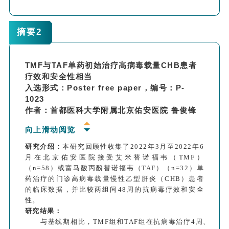
研究结果：
换用TMF治疗6个月和12个月后，分别有
69.9%（51/73）和74.0%（54/73）的患者达到HBV
摘要2
DNA<20 IU/mL。
与HBeAg阳性患者相比，换用TMF治疗的HBeAg阴性
患者完全病毒学应答的比例更高（19/33 vs. 32/40，
TMF与TAF单药初始治疗高病毒载量CHB患者
P=0.038；18/33 vs. 36/40，P<0.001）。
疗效和安全性相当
治疗12个月后，尿β2-微球蛋白异常率为
入选形式：Poster free paper，编号：P-
16.4%（12/73），尿β2-微球蛋白增加超过3倍正常值
1023
上限的比例为6.8%。血磷低于正常下限的比例为
作者：首都医科大学附属北京佑安医院 鲁俊锋
19.2%（14/73）。尽管总胆固醇和低密度脂蛋白胆固
醇水平较治疗前有所增加，但差异无统计学意义。
向上滑动阅览
研究结论：
ETV或TAF治疗的CHB患者出现低病毒血症
时，换用TMF可以帮助大多数患者实现完全病毒学应
研究介绍：
本研究回顾性收集了2022年3月至2022年6
答，且患者耐受性良好。
月在北京佑安医院接受艾米替诺福韦（TMF）
（n=58）或富马酸丙酚替诺福韦（TAF）（n=32）单
药治疗的门诊高病毒载量慢性乙型肝炎（CHB）患者
的临床数据，并比较两组间48周的抗病毒疗效和安全
性。
研究结果：
与基线期相比，TMF组和TAF组在抗病毒治疗4周、12