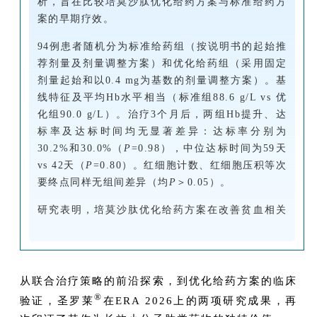
析，旨在比较培莫沙肽优化给药方案与标准给药方
案的早期疗效。
94例患者随机分为标准给药组（按说明书的起始推
荐剂量及剂量调整方案）和优化给药组（采用固定
剂量起始和以0.4 mg为基数的剂量调整方案）。基
线特征及平均Hb水平相当（标准组88.6 g/L vs 优
化组90.0 g/L）。治疗3个月后，两组Hb提升、达
标率及达标时间均无显著差异：达标率分别为
30.2%和30.0%（
P
=0.98），中位达标时间为59天
vs 42天（
P
=0.80）。红细胞计数、红细胞压积等次
要终点同样无组间差异（均
P
＞0.05）。
研究表明，培莫沙肽优化给药方案在改善贫血相关
指标方面，早期疗效与标准给药方案相当，从而支
持优化方案作为一种简化治疗策略的可行性。
从联合治疗策略的前沿探索，到优化给药方案的临床
®
验证，圣罗莱
在ERA 2026上的两项研究成果，再