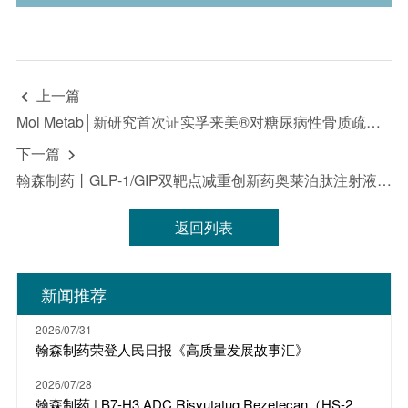
证未来的表现。它们受到诸如科学、商业、政治、经济、财
务、法律因素以及竞争环境和社会条件等风险和不确定性的影
响，这些因素很多都是翰森制药无法控制且难以预测的，因此
实际结果可能与此处所述有显著差异，且过去的证券价格趋势
不应作为未来行情的指导。因此，投资者在使用这些信息进行
上一篇

投资决策时应谨慎行事。“致力于”“预期”“相信”“预测”“意
图”“预计”“可能”“将”“应该”“计划”“继续”“目标”“考虑”“估计”“指
Mol Metab│新研究首次证实孚来美®对糖尿病性骨质疏松患者具有综合的骨保护潜力
导”“潜在”“追求”以及于任何未来计划、行动或事件的讨论中使
用的类似词语和术语，均表示前瞻性声明。翰森制药不承诺或
下一篇

保证前瞻性信息的准确性、及时性或完整性，并且不承担更新
翰森制药丨GLP-1/GIP双靶点减重创新药奥莱泊肽注射液上市许可申请获国家药品监督管理局受理
或修订这些前瞻性声明的义务。无论是翰森制药还是其任何董
事、员工或代理人，均不对任何证明不准确或无法实现的前瞻
性声明负责，也不对因依赖本新闻稿中提供的信息而产生的任
返回列表
何损失或损害负责，包括但不限于直接、偶然、间接或惩罚性
的损害。本新闻稿中的所有信息均为发布之日的最新信息。除
法律要求外，翰森制药不承担因新进展、未来事件或其他情况
而更新或修订此信息的责任。此外，翰森制药保留随时对本新
新闻推荐
闻稿全部或部分内容进行更改、修正或终止的权利，恕不另行
通知。有关上市公司的具体信息，投资者请参阅翰森制药
（03692.HK）的公告及财务报告。
2026/07/31
翰森制药荣登人民日报《高质量发展故事汇》
2026/07/28
翰森制药 | B7-H3 ADC Risvutatug Rezetecan（HS-20093）骨肉瘤III期临床ARTEMIS-011达到IRC-PFS主要终点