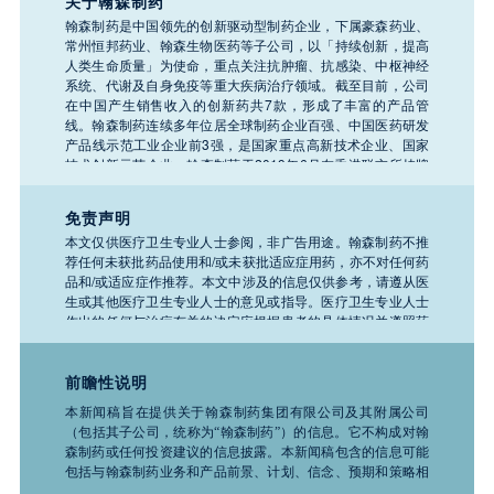
关于翰森制药
翰森制药是中国领先的创新驱动型制药企业，下属豪森药业、
常州恒邦药业、翰森生物医药等子公司，以「持续创新，提高
人类生命质量」为使命，重点关注抗肿瘤、抗感染、中枢神经
系统、代谢及自身免疫等重大疾病治疗领域。截至目前，公司
在中国产生销售收入的创新药共7款，形成了丰富的产品管
线。翰森制药连续多年位居全球制药企业百强、中国医药研发
产品线示范工业企业前3强，是国家重点高新技术企业、国家
技术创新示范企业。翰森制药于2019年6月在香港联交所挂牌
上市（股票代码：03692.HK）。
免责声明
本文仅供医疗卫生专业人士参阅，非广告用途。翰森制药不推
荐任何未获批药品使用和/或未获批适应症用药，亦不对任何药
品和/或适应症作推荐。本文中涉及的信息仅供参考，请遵从医
生或其他医疗卫生专业人士的意见或指导。医疗卫生专业人士
作出的任何与治疗有关的决定应根据患者的具体情况并遵照药
品说明书。如需了解公司任何产品、医疗或疾病的相关信息，
请务必咨询医疗卫生专业人士。
前瞻性说明
本新闻稿旨在提供关于翰森制药集团有限公司及其附属公司
（包括其子公司，统称为“翰森制药”）的信息。它不构成对翰
森制药或任何投资建议的信息披露。本新闻稿包含的信息可能
包括与翰森制药业务和产品前景、计划、信念、预期和策略相
关的前瞻性声明。这些声明是基于推测性假设的预测，并不保