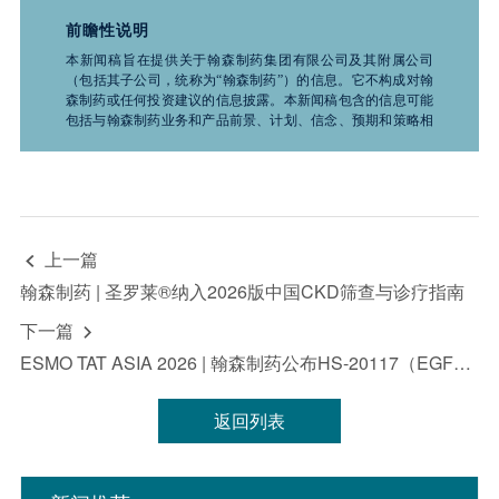
请务必咨询医疗卫生专业人士。
前瞻性说明
本新闻稿旨在提供关于翰森制药集团有限公司及其附属公司
（包括其子公司，统称为“翰森制药”）的信息。它不构成对翰
森制药或任何投资建议的信息披露。本新闻稿包含的信息可能
包括与翰森制药业务和产品前景、计划、信念、预期和策略相
关的前瞻性声明。这些声明是基于推测性假设的预测，并不保
证未来的表现。它们受到诸如科学、商业、政治、经济、财
务、法律因素以及竞争环境和社会条件等风险和不确定性的影
响，这些因素很多都是翰森制药无法控制且难以预测的，因此
实际结果可能与此处所述有显著差异，且过去的证券价格趋势
不应作为未来行情的指导。因此，投资者在使用这些信息进行
上一篇

投资决策时应谨慎行事。“致力于”“预期”“相信”“预测”“意
图”“预计”“可能”“将”“应该”“计划”“继续”“目标”“考虑”“估计”“指
翰森制药 | 圣罗莱®纳入2026版中国CKD筛查与诊疗指南
导”“潜在”“追求”以及于任何未来计划、行动或事件的讨论中使
用的类似词语和术语，均表示前瞻性声明。翰森制药不承诺或
下一篇

保证前瞻性信息的准确性、及时性或完整性，并且不承担更新
ESMO TAT ASIA 2026 | 翰森制药公布HS-20117（EGFR/c-MET双特异性抗体）在EGFR ex20ins晚期NSCLC 人群的I期研究数据
或修订这些前瞻性声明的义务。无论是翰森制药还是其任何董
事、员工或代理人，均不对任何证明不准确或无法实现的前瞻
性声明负责，也不对因依赖本新闻稿中提供的信息而产生的任
返回列表
何损失或损害负责，包括但不限于直接、偶然、间接或惩罚性
的损害。本新闻稿中的所有信息均为发布之日的最新信息。除
法律要求外，翰森制药不承担因新进展、未来事件或其他情况
而更新或修订此信息的责任。此外，翰森制药保留随时对本新