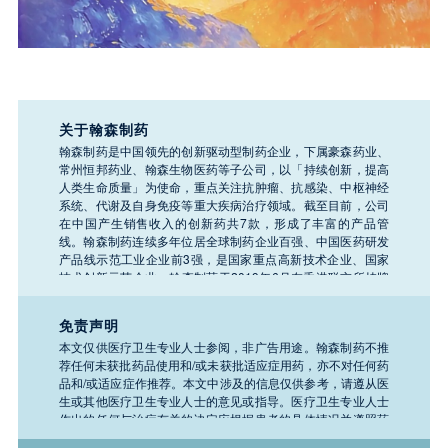
关于翰森制药
翰森制药是中国领先的创新驱动型制药企业，下属豪森药业、
常州恒邦药业、翰森生物医药等子公司，以「持续创新，提高
人类生命质量」为使命，重点关注抗肿瘤、抗感染、中枢神经
系统、代谢及自身免疫等重大疾病治疗领域。截至目前，公司
在中国产生销售收入的创新药共7款，形成了丰富的产品管
线。翰森制药连续多年位居全球制药企业百强、中国医药研发
产品线示范工业企业前3强，是国家重点高新技术企业、国家
技术创新示范企业。翰森制药于2019年6月在香港联交所挂牌
上市（股票代码：03692.HK）。
免责声明
本文仅供医疗卫生专业人士参阅，非广告用途。翰森制药不推
荐任何未获批药品使用和/或未获批适应症用药，亦不对任何药
品和/或适应症作推荐。本文中涉及的信息仅供参考，请遵从医
生或其他医疗卫生专业人士的意见或指导。医疗卫生专业人士
作出的任何与治疗有关的决定应根据患者的具体情况并遵照药
品说明书。如需了解公司任何产品、医疗或疾病的相关信息，