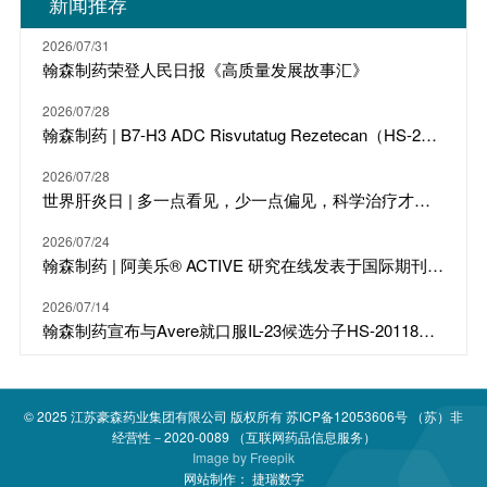
新闻推荐
闻稿全部或部分内容进行更改、修正或终止的权利，恕不另行
通知。有关上市公司的具体信息，投资者请参阅翰森制药
（03692.HK）的公告及财务报告。
2026/07/31
翰森制药荣登人民日报《高质量发展故事汇》
2026/07/28
翰森制药 | B7-H3 ADC Risvutatug Rezetecan（HS-20093）骨肉瘤III期临床ARTEMIS-011达到IRC-PFS主要终点
2026/07/28
世界肝炎日 | 多一点看见，少一点偏见，科学治疗才是打败乙肝的最强答案
2026/07/24
翰森制药 | 阿美乐® ACTIVE 研究在线发表于国际期刊 JTO
2026/07/14
翰森制药宣布与Avere就口服IL-23候选分子HS-20118达成许可合作及战略投资
© 2025
江苏豪森药业集团有限公司
版权所有
苏ICP备12053606号
（苏）非
经营性－2020-0089 （互联网药品信息服务）
Image by
Freepik
网站制作：
捷瑞数字