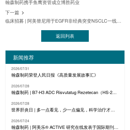
翰森制药携手鱼鹰资管成立博胜药业
下一篇

临床招募 | 阿美替尼用于EGFR非经典突变NSCLC一线治疗受试者招募
返回列表
新闻推荐
2026/07/31
翰森制药荣登人民日报《高质量发展故事汇》
2026/07/28
翰森制药 | B7-H3 ADC Risvutatug Rezetecan（HS-20093）骨肉瘤III期临床ARTEMIS-011达到IRC-PFS主要终点
2026/07/28
世界肝炎日 | 多一点看见，少一点偏见，科学治疗才是打败乙肝的最强答案
2026/07/24
翰森制药 | 阿美乐® ACTIVE 研究在线发表于国际期刊 JTO