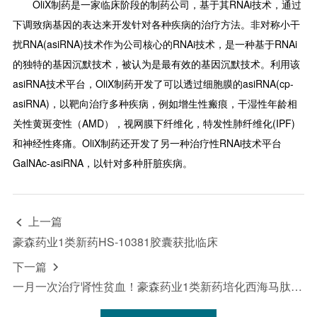
OliX制药是一家临床阶段的制药公司，基于其RNAi技术，通过
下调致病基因的表达来开发针对各种疾病的治疗方法。非对称小干
扰RNA(asiRNA)技术作为公司核心的RNAi技术，是一种基于RNAi
的独特的基因沉默技术，被认为是最有效的基因沉默技术。利用该
asiRNA技术平台，OliX制药开发了可以透过细胞膜的asiRNA(cp-
asiRNA)，以靶向治疗多种疾病，例如增生性瘢痕，干湿性年龄相
关性黄斑变性（AMD），视网膜下纤维化，特发性肺纤维化(IPF)
和神经性疼痛。OliX制药还开发了另一种治疗性RNAi技术平台
GalNAc-asiRNA，以针对多种肝脏疾病。
上一篇

豪森药业1类新药HS-10381胶囊获批临床
下一篇

一月一次治疗肾性贫血！豪森药业1类新药培化西海马肽注射液申报上市