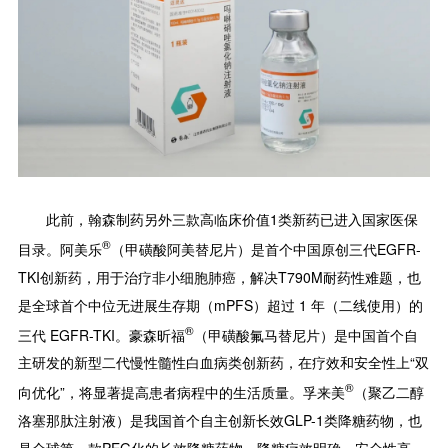
此前，翰森制药另外三款高临床价值1类新药已进入国家医保
®
目录。阿美乐
（甲磺酸阿美替尼片）是首个中国原创三代EGFR-
TKI创新药，用于治疗非小细胞肺癌，解决T790M耐药性难题，也
是全球首个中位无进展生存期（mPFS）超过 1 年（二线使用）的
®
三代 EGFR-TKI。豪森昕福
（甲磺酸氟马替尼片）是中国首个自
主研发的新型二代慢性髓性白血病类创新药，在疗效和安全性上“双
®
向优化”，将显著提高患者病程中的生活质量。孚来美
（聚乙二醇
洛塞那肽注射液）是我国首个自主创新长效GLP-1类降糖药物，也
是全球第一款PEG化的长效降糖药物，降糖疗效明确，安全性高，