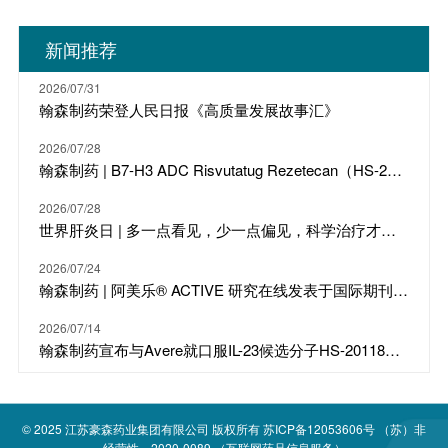
新闻推荐
2026/07/31
翰森制药荣登人民日报《高质量发展故事汇》
2026/07/28
翰森制药 | B7-H3 ADC Risvutatug Rezetecan（HS-20093）骨肉瘤III期临床ARTEMIS-011达到IRC-PFS主要终点
2026/07/28
世界肝炎日 | 多一点看见，少一点偏见，科学治疗才是打败乙肝的最强答案
2026/07/24
翰森制药 | 阿美乐® ACTIVE 研究在线发表于国际期刊 JTO
2026/07/14
翰森制药宣布与Avere就口服IL-23候选分子HS-20118达成许可合作及战略投资
© 2025
江苏豪森药业集团有限公司
版权所有
苏ICP备12053606号
（苏）非
经营性－2020-0089 （互联网药品信息服务）