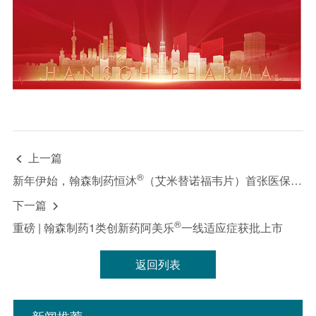
上一篇

®
新年伊始，翰森制药恒沐
（艾米替诺福韦片）首张医保处方落地！
下一篇

®
重磅 | 翰森制药1类创新药阿美乐
一线适应症获批上市
返回列表