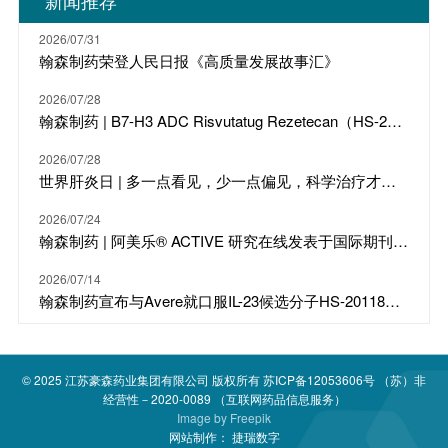
新闻推荐
2026/07/31
翰森制药荣登人民日报《高质量发展故事汇》
2026/07/28
翰森制药 | B7-H3 ADC Risvutatug Rezetecan（HS-20093）骨肉瘤III期临床ARTEMIS-011达到IRC-PFS主要终点
2026/07/28
世界肝炎日 | 多一点看见，少一点偏见，科学治疗才是打败乙肝的最强答案
2026/07/24
翰森制药 | 阿美乐® ACTIVE 研究在线发表于国际期刊 JTO
2026/07/14
翰森制药宣布与Avere就口服IL-23候选分子HS-20118达成许可合作及战略投资
© 2025
江苏豪森药业集团有限公司
版权所有
苏ICP备12053606号
（苏）非
经营性－2020-0089 （互联网药品信息服务）
Image by
Freepik
网站制作：
捷瑞数字