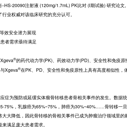
-20090注射液 (120mg/1.7mL) PK比对 (Ⅰ期试验) 研究论文
了行业权威对该临床研究的充分认可。
等效安全潜力展现
患者需求亟待满足
®
geva
的药代动力学(PK)、药效动力学(PD)、安全性和免疫
®
Xgeva
在PK、PD、安全性和免疫原性上具有高度相似性，
药，适应症为预防或延缓实体瘤骨转移患者骨相关事件的发生。数据
75%，乳腺癌为65%~75%，肺癌为30%~40%……骨转移一
将大大降低，因此骨转移的骨相关事件已成为肿瘤治疗领域里的
段来满足庞大患者需求。