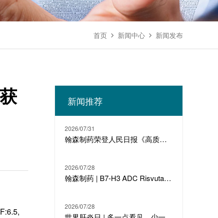
首页
新闻中心
新闻发布


果获
新闻推荐
2026/07/31
翰森制药荣登人民日报《高质量发展故事汇》
2026/07/28
翰森制药 | B7-H3 ADC Risvutatug Rezetecan（HS-20093）骨肉瘤III期临床ARTEMIS-011达到IRC-PFS主要终点
2026/07/28
6.5,
世界肝炎日 | 多一点看见，少一点偏见，科学治疗才是打败乙肝的最强答案