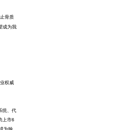
防止骨质
望成为我
了行业权威
系统、代
功上市6
成为翰