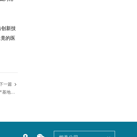
沿创新技
未竟的医
下一篇

科技赋能 绿色未来丨翰森制药生产基地全面实现能源、环境管理体系认证