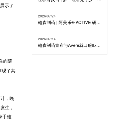
, 展示了
2026/07/24
翰森制药 | 阿美乐® ACTIVE 研究在线发表于国际期刊 JTO
2026/07/14
翰森制药宣布与Avere就口服IL-23候选分子HS-20118达成许可合作及战略投资
原性的随
体现了其
统计，晚
旦发生，
棘手难