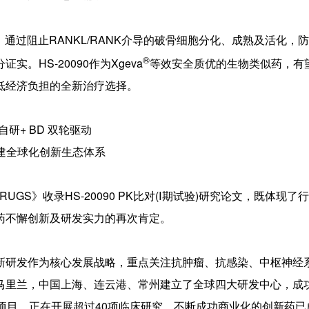
，通过阻止RANKL/RANK介导的破骨细胞分化、成熟及活化，
®
HS-20090作为Xgeva
等效安全质优的生物类似药，有
低经济负担的全新治疗选择。
自研+ BD 双轮驱动
建全球化创新生态体系
ONAL DRUGS》收录HS-20090 PK比对(Ⅰ期试验)研究论文，既体现
药不懈创新及研发实力的再次肯定。
新研发作为核心发展战略，重点关注抗肿瘤、抗感染、中枢神经
马里兰，中国上海、连云港、常州建立了全球四大研发中心，成
项目，正在开展超过40项临床研究，不断成功商业化的创新药已