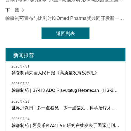
下一篇

翰森制药宣布与比利时KiOmed Pharma就共同开发新一代骨关节炎创新产品达成战略合作
返回列表
新闻推荐
2026/07/31
翰森制药荣登人民日报《高质量发展故事汇》
2026/07/28
翰森制药 | B7-H3 ADC Risvutatug Rezetecan（HS-20093）骨肉瘤III期临床ARTEMIS-011达到IRC-PFS主要终点
2026/07/28
世界肝炎日 | 多一点看见，少一点偏见，科学治疗才是打败乙肝的最强答案
2026/07/24
翰森制药 | 阿美乐® ACTIVE 研究在线发表于国际期刊 JTO