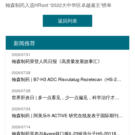
翰森制药入选HRoot “2022大中华区卓越雇主”榜单
返回列表
新闻推荐
2026/07/31
翰森制药荣登人民日报《高质量发展故事汇》
2026/07/28
翰森制药 | B7-H3 ADC Risvutatug Rezetecan（HS-20093）骨肉瘤III期临床ARTEMIS-011达到IRC-PFS主要终点
2026/07/28
世界肝炎日 | 多一点看见，少一点偏见，科学治疗才是打败乙肝的最强答案
2026/07/24
翰森制药 | 阿美乐® ACTIVE 研究在线发表于国际期刊 JTO
2026/07/14
翰森制药宣布与Avere就口服IL-23候选分子HS-20118达成许可合作及战略投资