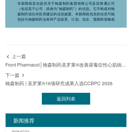
本新闻稿旨在提供关于翰森制药集团有限公司及其附属公司
（包括其子公司，统称为“翰森制药”）的信息。它不构成对翰
森制药或任何投资建议的信息披露。本新闻稿包含的信息可能
包括与翰森制药业务和产品前景、计划、信念、预期和策略相
关的前瞻性声明。这些声明是基于推测性假设的预测，并不保
证未来的表现。它们受到诸如科学、商业、政治、经济、财
务、法律因素以及竞争环境和社会条件等风险和不确定性的影
响，这些因素很多都是翰森制药无法控制且难以预测的，因此
实际结果可能与此处所述有显著差异，且过去的证券价格趋势
不应作为未来行情的指导。因此，投资者在使用这些信息进行
上一篇

投资决策时应谨慎行事。“致力于”“预期”“相信”“预测”“意
图”“预计”“可能”“将”“应该”“计划”“继续”“目标”“考虑”“估计”“指
Front Pharmacol│翰森制药圣罗莱®改善尿毒症性心肌病双重机制研究发表
导”“潜在”“追求”以及于任何未来计划、行动或事件的讨论中使
用的类似词语和术语，均表示前瞻性声明。翰森制药不承诺或
下一篇

保证前瞻性信息的准确性、及时性或完整性，并且不承担更新
翰森制药 | 圣罗莱®16项研究成果入选CCBPC 2026
或修订这些前瞻性声明的义务。无论是翰森制药还是其任何董
事、员工或代理人，均不对任何证明不准确或无法实现的前瞻
性声明负责，也不对因依赖本新闻稿中提供的信息而产生的任
返回列表
何损失或损害负责，包括但不限于直接、偶然、间接或惩罚性
的损害。本新闻稿中的所有信息均为发布之日的最新信息。除
法律要求外，翰森制药不承担因新进展、未来事件或其他情况
而更新或修订此信息的责任。此外，翰森制药保留随时对本新
新闻推荐
闻稿全部或部分内容进行更改、修正或终止的权利，恕不另行
通知。有关上市公司的具体信息，投资者请参阅翰森制药
（03692.HK）的公告及财务报告。
2026/07/31