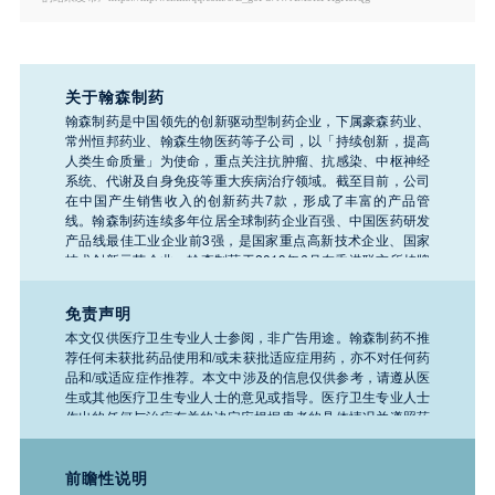
关于翰森制药
翰森制药是中国领先的创新驱动型制药企业，下属豪森药业、
常州恒邦药业、翰森生物医药等子公司，以「持续创新，提高
人类生命质量」为使命，重点关注抗肿瘤、抗感染、中枢神经
系统、代谢及自身免疫等重大疾病治疗领域。截至目前，公司
在中国产生销售收入的创新药共7款，形成了丰富的产品管
线。翰森制药连续多年位居全球制药企业百强、中国医药研发
产品线最佳工业企业前3强，是国家重点高新技术企业、国家
技术创新示范企业。翰森制药于2019年6月在香港联交所挂牌
上市（股票代码：03692.HK）。
免责声明
本文仅供医疗卫生专业人士参阅，非广告用途。翰森制药不推
荐任何未获批药品使用和/或未获批适应症用药，亦不对任何药
品和/或适应症作推荐。本文中涉及的信息仅供参考，请遵从医
生或其他医疗卫生专业人士的意见或指导。医疗卫生专业人士
作出的任何与治疗有关的决定应根据患者的具体情况并遵照药
品说明书。如需了解公司任何产品、医疗或疾病的相关信息，
请务必咨询医疗卫生专业人士。
前瞻性说明