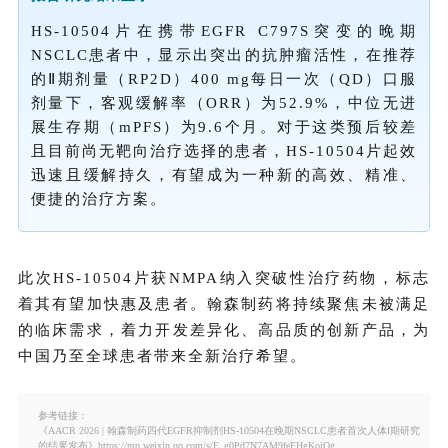
HS-10504
片
在携带EGFR C797S突变的晚期
NSCLC患者中，显示出突出的抗肿瘤活性，在推荐
的Ⅱ期剂量（RP2D）400 mg每日一次（QD）口服
剂量下，客观缓解率（ORR）为52.9%，中位无进
展生存期（mPFS）为9.6个月。对于这类预后较差
且目前尚无靶向治疗选择的患者，HS-10504片起效
迅速且缓解持久，有望成为一种新的
高效、精准、
便捷的
治疗方案。
此次HS-10504
片
获NMPA纳入突破性治疗药物，标志
着其有望加快惠及患者。翰森制药将持续聚焦未被满足
的临床需求，着力开发差异化、高品质的创新产品，为
中国乃至全球患者带来全新治疗希望。
参考链接：
《AACR 2026 | 翰森制药四代EGFR抑制剂HS-10504在晚期NSCLC患者首次人体Ⅰ期研究
的结果发布》https://mp.weixin.qq.com/s/E_g0Pd7N7AM9feFHgKoiQg