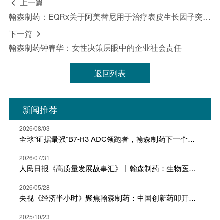
上一篇

翰森制药：EQRx关于阿美替尼用于治疗表皮生长因子突变的非小细胞肺癌上市许可申请获EMA受理
下一篇

翰森制药钟春华：女性决策层眼中的企业社会责任
返回列表
新闻推荐
2026/08/03
全球“证据最强”B7-H3 ADC领跑者，翰森制药下一个明星产品
2026/07/31
人民日报《高质量发展故事汇》丨翰森制药：生物医药 从“跟随”到“引领”
2026/05/28
央视《经济半小时》聚焦翰森制药：中国创新药叩开欧美大门
2025/10/23