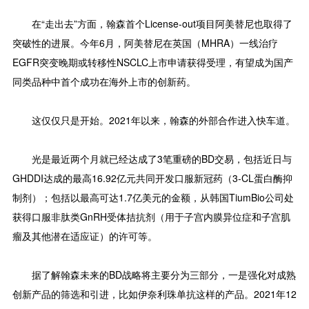
在“走出去”方面，翰森首个License-out项目阿美替尼也取得了
突破性的进展。今年6月，阿美替尼在英国（MHRA）一线治疗
EGFR突变晚期或转移性NSCLC上市申请获得受理，有望成为国产
同类品种中首个成功在海外上市的创新药。
这仅仅只是开始。2021年以来，翰森的外部合作进入快车道。
光是最近两个月就已经达成了3笔重磅的BD交易，包括近日与
GHDDI达成的最高16.92亿元共同开发口服新冠药（3-CL蛋白酶抑
制剂）；包括以最高可达1.7亿美元的金额，从韩国TiumBio公司处
获得口服非肽类GnRH受体拮抗剂（用于子宫内膜异位症和子宫肌
瘤及其他潜在适应证）的许可等。
据了解翰森未来的BD战略将主要分为三部分，一是强化对成熟
创新产品的筛选和引进，比如伊奈利珠单抗这样的产品。2021年12