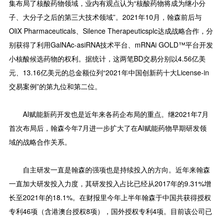
集布局了核酸药物领域，业内有观点认为“核酸药物将成为继小分
子、大分子之后的第三大技术领域”。2021年10月，翰森前后与
OliX Pharmaceuticals、Silence Therapeuticsplc达成战略合作，分
别获得了利用GalNAc-asiRNA技术平台、mRNAi GOLD™平台开发
小核酸候选药物的权利。据统计，这两笔BD交易分别以4.56亿美
元、13.16亿美元的总金额位列“2021年中国创新药十大License-in
交易案例”的第九位和第二位。
AI赋能新药开发也是近年来各药企布局的重点。继2021年7月
首次布局后，翰森今年7月进一步扩大了在AI赋能药物早期研发领
域的战略合作关系。
自主研发一直是翰森的强项也是持续投入的方向。近年来翰森
一直加大研发投入力度，其研发投入占比已经从2017年的9.31%增
长至2021年的18.1%。在财报里今年上半年翰森于中国共获得授权
专利46项（含港澳台授权8项），国外授权专利4项。目前该公司已