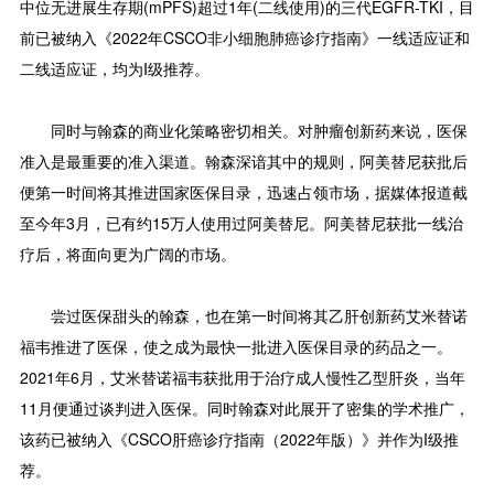
中位无进展生存期(mPFS)超过1年(二线使用)的三代EGFR-TKI，目
前已被纳入《2022年CSCO非小细胞肺癌诊疗指南》一线适应证和
二线适应证，均为I级推荐。
同时与翰森的商业化策略密切相关。对肿瘤创新药来说，医保
准入是最重要的准入渠道。翰森深谙其中的规则，阿美替尼获批后
便第一时间将其推进国家医保目录，迅速占领市场，据媒体报道截
至今年3月，已有约15万人使用过阿美替尼。阿美替尼获批一线治
疗后，将面向更为广阔的市场。
尝过医保甜头的翰森，也在第一时间将其乙肝创新药艾米替诺
福韦推进了医保，使之成为最快一批进入医保目录的药品之一。
2021年6月，艾米替诺福韦获批用于治疗成人慢性乙型肝炎，当年
11月便通过谈判进入医保。同时翰森对此展开了密集的学术推广，
该药已被纳入《CSCO肝癌诊疗指南（2022年版）》并作为I级推
荐。