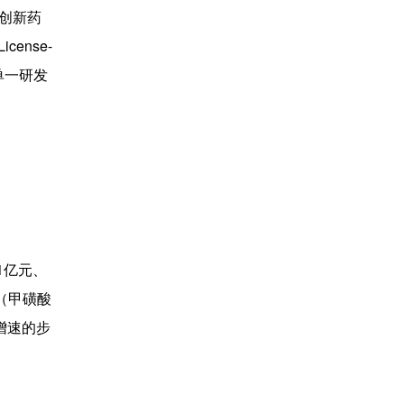
企创新药
ense-
单一研发
1亿元、
乐（甲磺酸
增速的步