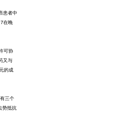
瘤癌患者中
17在晚
家许可协
药又与
美元的成
也有三个
去势抵抗