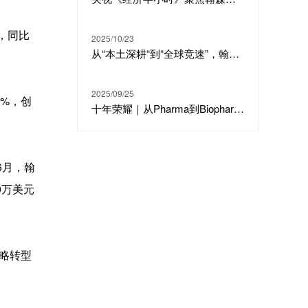
元，同比
2025/10/23
从“本土深耕“到“全球竞速”，翰森制药跃居中国医药上市公司竞争力榜单第二名
2025/09/25
7%，创
十年荣耀｜从Pharma到Biopharma，翰森制药的全球化创新升级之路
6月，翰
00万美元
战略转型