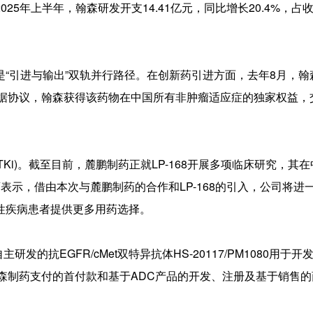
5年上半年，翰森研发开支14.41亿元，同比增长20.4%，占
“引进与输出”双轨并行路径。在创新药引进方面，去年8月，翰
。根据协议，翰森获得该药物在中国所有非肿瘤适应症的独家权益，
TKi)。截至目前，麓鹏制药正就LP-168开展多项临床研究，其
表示，借由本次与麓鹏制药的合作和LP-168的引入，公司将进
性疾病患者提供更多用药选择。
发的抗EGFR/cMet双特异抗体HS-20117/PM1080用于开
森制药支付的首付款和基于ADC产品的开发、注册及基于销售的