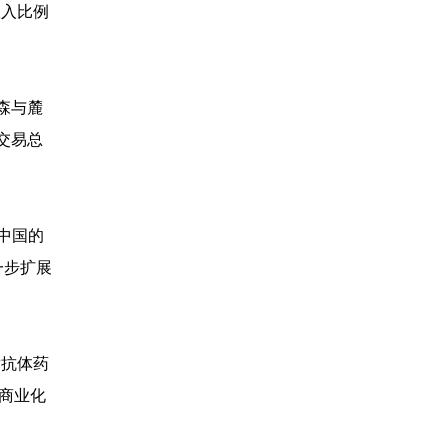
收入比例
森与麓
交易总
在中国的
一步扩展
发抗体药
商业化