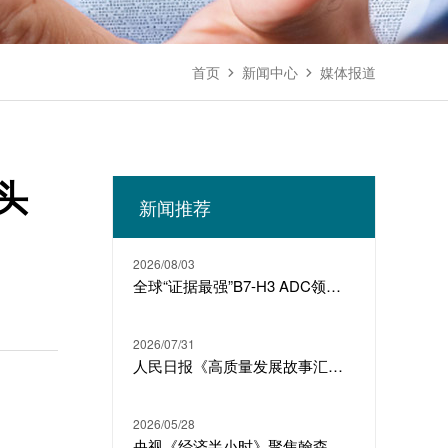
首页
新闻中心
媒体报道


头
新闻推荐
2026/08/03
全球“证据最强”B7-H3 ADC领跑者，翰森制药下一个明星产品
2026/07/31
人民日报《高质量发展故事汇》丨翰森制药：生物医药 从“跟随”到“引领”
2026/05/28
央视《经济半小时》聚焦翰森制药：中国创新药叩开欧美大门