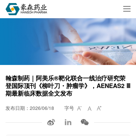
搜索
翰森制药｜阿美乐®靶化联合一线治疗研究荣
登国际顶刊《柳叶刀・肿瘤学》，AENEAS2 Ⅲ
期最新临床数据全文发布
发布日期：2026/06/18
字号


